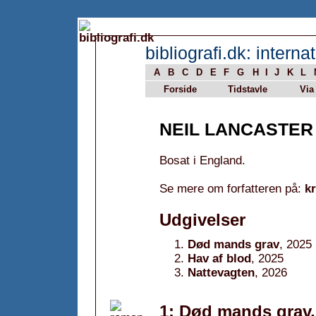
bibliografi.dk: internat
A
B
C
D
E
F
G
H
I
J
K
L
Forside
Tidstavle
Via
NEIL LANCASTER
Bosat i England.
Se mere om forfatteren på:
k
Udgivelser
Død mands grav
, 2025
Hav af blod
, 2025
Nattevagten
, 2026
1: Død mands grav,