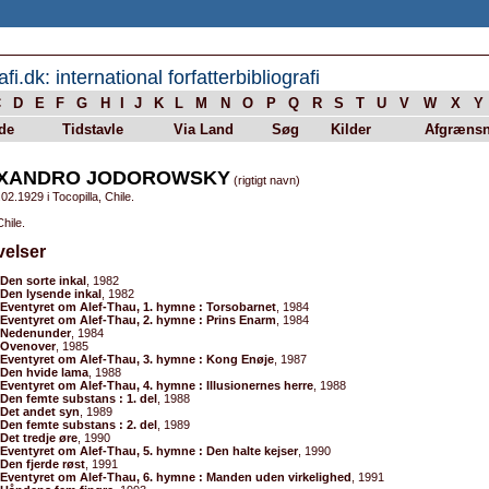
afi.dk: international forfatterbibliografi
C
D
E
F
G
H
I
J
K
L
M
N
O
P
Q
R
S
T
U
V
W
X
Y
de
Tidstavle
Via Land
Søg
Kilder
Afgrænsn
XANDRO JODOROWSKY
(rigtigt navn)
02.1929 i Tocopilla, Chile.
Chile.
velser
Den sorte inkal
, 1982
Den lysende inkal
, 1982
Eventyret om Alef-Thau, 1. hymne : Torsobarnet
, 1984
Eventyret om Alef-Thau, 2. hymne : Prins Enarm
, 1984
Nedenunder
, 1984
Ovenover
, 1985
Eventyret om Alef-Thau, 3. hymne : Kong Enøje
, 1987
Den hvide lama
, 1988
Eventyret om Alef-Thau, 4. hymne : Illusionernes herre
, 1988
Den femte substans : 1. del
, 1988
Det andet syn
, 1989
Den femte substans : 2. del
, 1989
Det tredje øre
, 1990
Eventyret om Alef-Thau, 5. hymne : Den halte kejser
, 1990
Den fjerde røst
, 1991
Eventyret om Alef-Thau, 6. hymne : Manden uden virkelighed
, 1991