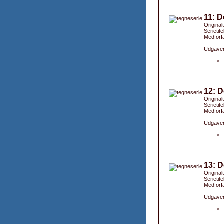
11: D
Original
Serietit
Medforfa
Udgaver
12: D
Original
Serietite
Medforfa
Udgaver
13: D
Originalt
Serietit
Medforfa
Udgaver