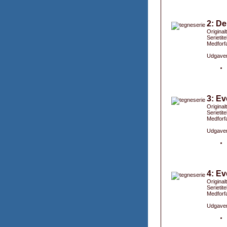
2: De
Originalt
Serietite
Medforfa
Udgaver
3: Ev
Originalt
Serietit
Medforfa
Udgaver
4: Ev
Original
Serietit
Medforfa
Udgaver