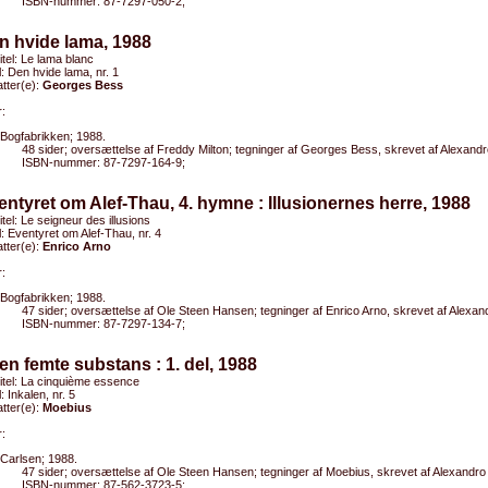
ISBN-nummer: 87-7297-050-2;
n hvide lama, 1988
titel: Le lama blanc
el: Den hvide lama, nr. 1
tter(e):
Georges Bess
:
Bogfabrikken; 1988.
48 sider; oversættelse af Freddy Milton; tegninger af Georges Bess, skrevet af Alexan
ISBN-nummer: 87-7297-164-9;
entyret om Alef-Thau, 4. hymne : Illusionernes herre, 1988
titel: Le seigneur des illusions
el: Eventyret om Alef-Thau, nr. 4
tter(e):
Enrico Arno
:
Bogfabrikken; 1988.
47 sider; oversættelse af Ole Steen Hansen; tegninger af Enrico Arno, skrevet af Alexa
ISBN-nummer: 87-7297-134-7;
en femte substans : 1. del, 1988
titel: La cinquième essence
l: Inkalen, nr. 5
tter(e):
Moebius
:
Carlsen; 1988.
47 sider; oversættelse af Ole Steen Hansen; tegninger af Moebius, skrevet af Alexandr
ISBN-nummer: 87-562-3723-5;