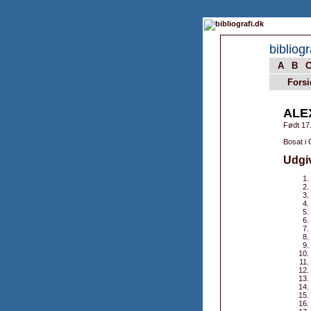
bibliogr
A
B
Forsi
ALE
Født 17.
Bosat i 
Udgi