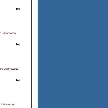
Top
dro Jodorowsky;
Top
ndro Jodorowsky;
Top
o Jodorowsky;