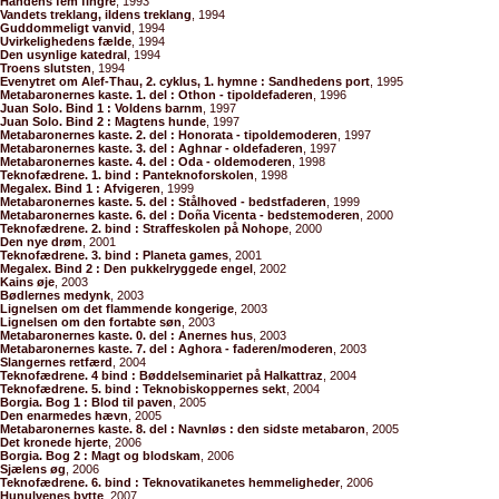
Håndens fem fingre
, 1993
Vandets treklang, ildens treklang
, 1994
Guddommeligt vanvid
, 1994
Uvirkelighedens fælde
, 1994
Den usynlige katedral
, 1994
Troens slutsten
, 1994
Evenytret om Alef-Thau, 2. cyklus, 1. hymne : Sandhedens port
, 1995
Metabaronernes kaste. 1. del : Othon - tipoldefaderen
, 1996
Juan Solo. Bind 1 : Voldens barnm
, 1997
Juan Solo. Bind 2 : Magtens hunde
, 1997
Metabaronernes kaste. 2. del : Honorata - tipoldemoderen
, 1997
Metabaronernes kaste. 3. del : Aghnar - oldefaderen
, 1997
Metabaronernes kaste. 4. del : Oda - oldemoderen
, 1998
Teknofædrene. 1. bind : Panteknoforskolen
, 1998
Megalex. Bind 1 : Afvigeren
, 1999
Metabaronernes kaste. 5. del : Stålhoved - bedstfaderen
, 1999
Metabaronernes kaste. 6. del : Doña Vicenta - bedstemoderen
, 2000
Teknofædrene. 2. bind : Straffeskolen på Nohope
, 2000
Den nye drøm
, 2001
Teknofædrene. 3. bind : Planeta games
, 2001
Megalex. Bind 2 : Den pukkelryggede engel
, 2002
Kains øje
, 2003
Bødlernes medynk
, 2003
Lignelsen om det flammende kongerige
, 2003
Lignelsen om den fortabte søn
, 2003
Metabaronernes kaste. 0. del : Anernes hus
, 2003
Metabaronernes kaste. 7. del : Aghora - faderen/moderen
, 2003
Slangernes retfærd
, 2004
Teknofædrene. 4 bind : Bøddelseminariet på Halkattraz
, 2004
Teknofædrene. 5. bind : Teknobiskoppernes sekt
, 2004
Borgia. Bog 1 : Blod til paven
, 2005
Den enarmedes hævn
, 2005
Metabaronernes kaste. 8. del : Navnløs : den sidste metabaron
, 2005
Det kronede hjerte
, 2006
Borgia. Bog 2 : Magt og blodskam
, 2006
Sjælens øg
, 2006
Teknofædrene. 6. bind : Teknovatikanetes hemmeligheder
, 2006
Hunulvenes bytte
, 2007