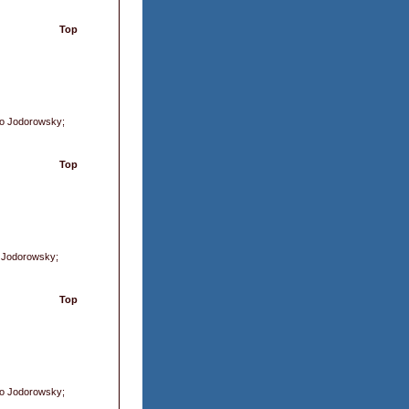
Top
dro Jodorowsky;
Top
o Jodorowsky;
Top
dro Jodorowsky;