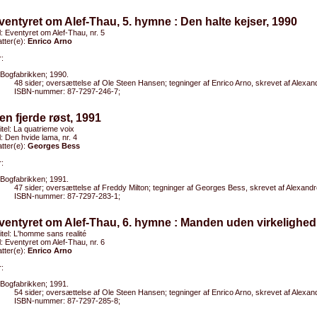
ventyret om Alef-Thau, 5. hymne : Den halte kejser, 1990
el: Eventyret om Alef-Thau, nr. 5
tter(e):
Enrico Arno
:
Bogfabrikken; 1990.
48 sider; oversættelse af Ole Steen Hansen; tegninger af Enrico Arno, skrevet af Alexa
ISBN-nummer: 87-7297-246-7;
en fjerde røst, 1991
titel: La quatrieme voix
el: Den hvide lama, nr. 4
tter(e):
Georges Bess
:
Bogfabrikken; 1991.
47 sider; oversættelse af Freddy Milton; tegninger af Georges Bess, skrevet af Alexan
ISBN-nummer: 87-7297-283-1;
ventyret om Alef-Thau, 6. hymne : Manden uden virkelighed
titel: L'homme sans realité
el: Eventyret om Alef-Thau, nr. 6
tter(e):
Enrico Arno
:
Bogfabrikken; 1991.
54 sider; oversættelse af Ole Steen Hansen; tegninger af Enrico Arno, skrevet af Alexa
ISBN-nummer: 87-7297-285-8;