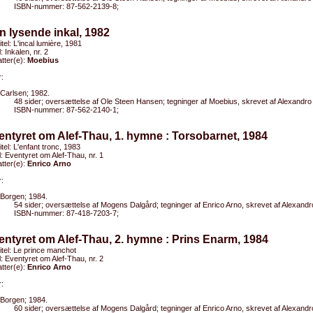
ISBN-nummer: 87-562-2139-8;
n lysende inkal, 1982
itel: L'incal lumière, 1981
l: Inkalen, nr. 2
tter(e):
Moebius
:
Carlsen; 1982.
48 sider; oversættelse af Ole Steen Hansen; tegninger af Moebius, skrevet af Alexandr
ISBN-nummer: 87-562-2140-1;
entyret om Alef-Thau, 1. hymne : Torsobarnet, 1984
itel: L'enfant tronc, 1983
el: Eventyret om Alef-Thau, nr. 1
tter(e):
Enrico Arno
:
Borgen; 1984.
54 sider; oversættelse af Mogens Dalgård; tegninger af Enrico Arno, skrevet af Alexan
ISBN-nummer: 87-418-7203-7;
entyret om Alef-Thau, 2. hymne : Prins Enarm, 1984
titel: Le prince manchot
el: Eventyret om Alef-Thau, nr. 2
tter(e):
Enrico Arno
:
Borgen; 1984.
60 sider; oversættelse af Mogens Dalgård; tegninger af Enrico Arno, skrevet af Alexan