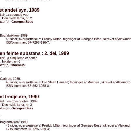
et andet syn, 1989
titel: La seconde vue
el: Den hvide lama, nr. 2
tter(e):
Georges Bess
:
Bogfabrikken; 1989.
48 sider; oversættelse af Freddy Milton; tegninger af Georges Bess, skrevet af Alexan
ISBN-nummer: 87-7297-196-7;
en femte substans : 2. del, 1989
titel: La cinquième essence
l: Inkalen, nr. 6
tter(e):
Moebius
:
Carlsen; 1989.
45 sider; oversættelse af Ole Steen Hansen; tegninger af Moebius, skrevet af Alexandr
ISBN-nummer: 87-562-3958-0;
et tredje øre, 1990
itel: Les trois orielles, 1989
el: Den hvide lama, nr. 3
tter(e):
Georges Bess
:
Bogfabrikken; 1990.
48 sider; oversættelse af Freddy Milton; tegninger af Georges Bess, skrevet af Alexan
ISBN-nummer: 87-7297-239-4;