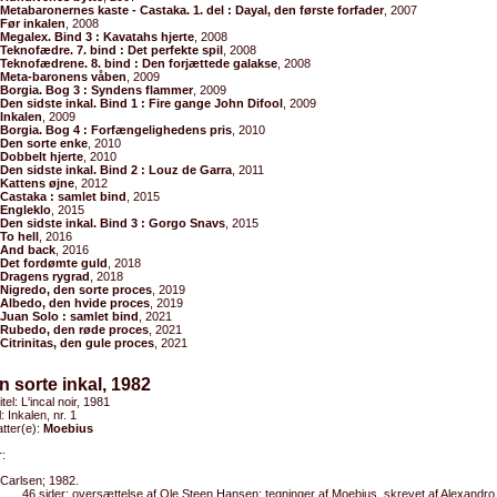
Metabaronernes kaste - Castaka. 1. del : Dayal, den første forfader
, 2007
Før inkalen
, 2008
Megalex. Bind 3 : Kavatahs hjerte
, 2008
Teknofædre. 7. bind : Det perfekte spil
, 2008
Teknofædrene. 8. bind : Den forjættede galakse
, 2008
Meta-baronens våben
, 2009
Borgia. Bog 3 : Syndens flammer
, 2009
Den sidste inkal. Bind 1 : Fire gange John Difool
, 2009
Inkalen
, 2009
Borgia. Bog 4 : Forfængelighedens pris
, 2010
Den sorte enke
, 2010
Dobbelt hjerte
, 2010
Den sidste inkal. Bind 2 : Louz de Garra
, 2011
Kattens øjne
, 2012
Castaka : samlet bind
, 2015
Engleklo
, 2015
Den sidste inkal. Bind 3 : Gorgo Snavs
, 2015
To hell
, 2016
And back
, 2016
Det fordømte guld
, 2018
Dragens rygrad
, 2018
Nigredo, den sorte proces
, 2019
Albedo, den hvide proces
, 2019
Juan Solo : samlet bind
, 2021
Rubedo, den røde proces
, 2021
Citrinitas, den gule proces
, 2021
n sorte inkal, 1982
itel: L'incal noir, 1981
l: Inkalen, nr. 1
tter(e):
Moebius
:
Carlsen; 1982.
46 sider; oversættelse af Ole Steen Hansen; tegninger af Moebius, skrevet af Alexandr