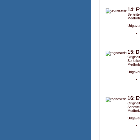
14: E
Serietit
Medforfa
Udgaver
15: D
Original
Serietit
Medforfa
Udgaver
16: E
Original
Serietit
Medforfa
Udgaver