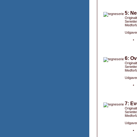
5: N
Original
Serietite
Medforfa
Udgaver
6: Ov
Original
Serietite
Medforfa
Udgaver
7: Ev
Originalt
Serietit
Medforfa
Udgaver