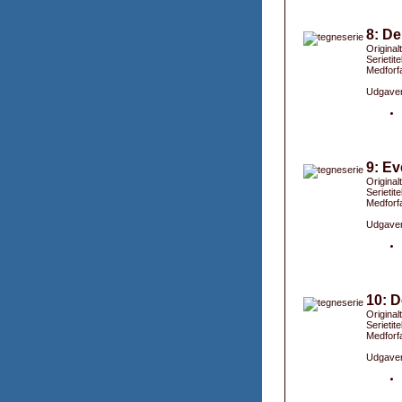
8: De
Original
Serietit
Medforfa
Udgaver
9: Ev
Original
Serietit
Medforfa
Udgaver
10: D
Original
Serietite
Medforfa
Udgaver