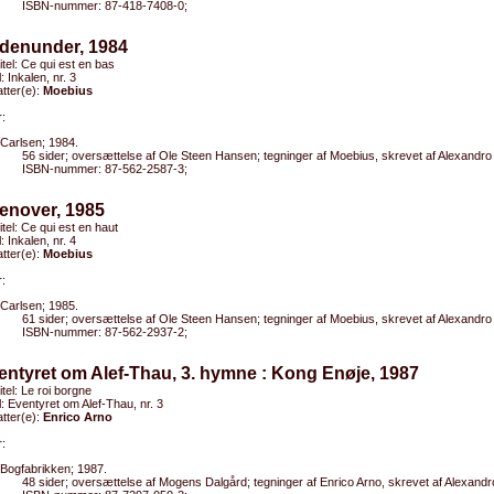
ISBN-nummer: 87-418-7408-0;
edenunder, 1984
titel: Ce qui est en bas
l: Inkalen, nr. 3
tter(e):
Moebius
:
Carlsen; 1984.
56 sider; oversættelse af Ole Steen Hansen; tegninger af Moebius, skrevet af Alexandr
ISBN-nummer: 87-562-2587-3;
enover, 1985
titel: Ce qui est en haut
l: Inkalen, nr. 4
tter(e):
Moebius
:
Carlsen; 1985.
61 sider; oversættelse af Ole Steen Hansen; tegninger af Moebius, skrevet af Alexandr
ISBN-nummer: 87-562-2937-2;
entyret om Alef-Thau, 3. hymne : Kong Enøje, 1987
itel: Le roi borgne
el: Eventyret om Alef-Thau, nr. 3
tter(e):
Enrico Arno
:
Bogfabrikken; 1987.
48 sider; oversættelse af Mogens Dalgård; tegninger af Enrico Arno, skrevet af Alexan