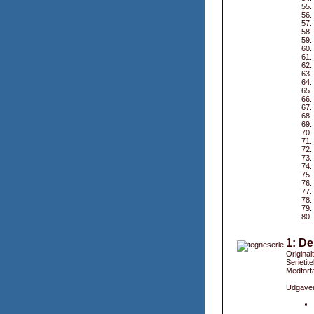
1: De
Originalt
Serietite
Medforfa
Udgaver