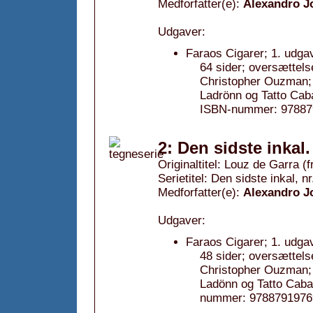
Medforfatter(e):
Alexandro 
Udgaver:
Faraos Cigarer; 1. udga
64 sider; oversættels
Christopher Ouzman; 
Ladrönn og Tatto Cab
ISBN-nummer: 97887
2: Den sidste inkal
Originaltitel: Louz de Garra (
Serietitel: Den sidste inkal, nr
Medforfatter(e):
Alexandro 
Udgaver:
Faraos Cigarer; 1. udga
48 sider; oversættels
Christopher Ouzman; 
Ladönn og Tatto Caba
nummer: 9788791976