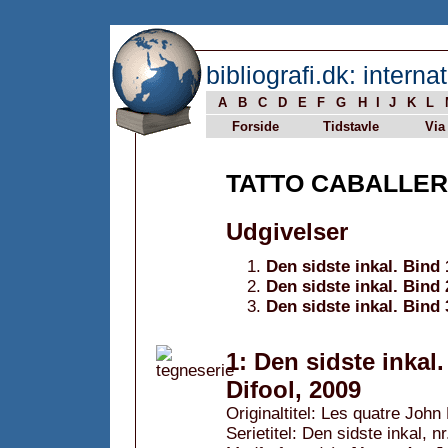
bibliografi.dk: internat
A
B
C
D
E
F
G
H
I
J
K
L
Forside
Tidstavle
Via
TATTO CABALLE
Udgivelser
Den sidste inkal. Bind 
Den sidste inkal. Bind
Den sidste inkal. Bind
1: Den sidste inkal
Difool, 2009
Originaltitel: Les quatre John 
Serietitel: Den sidste inkal, nr