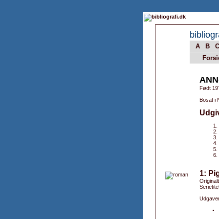
bibliogr
A
B
Forsi
ANN
Født 19
Bosat i 
Udgi
1: Pi
Original
Serietit
Udgaver