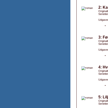
2: Ka
Original
Serietit
Udgaver
3: Fø
Original
Serietit
Udgaver
4: Hv
Original
Serietit
Udgaver
5: Li
Original
Serietit