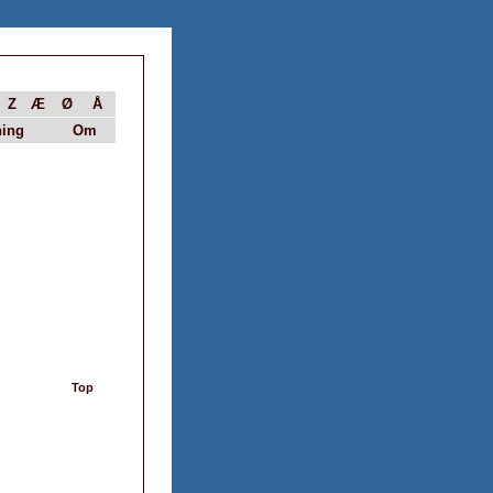
Z
Æ
Ø
Å
ing
Om
Top