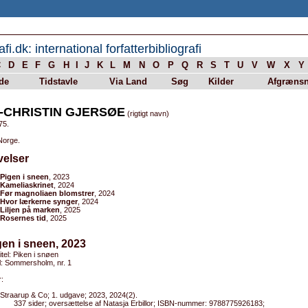
afi.dk: international forfatterbibliografi
C
D
E
F
G
H
I
J
K
L
M
N
O
P
Q
R
S
T
U
V
W
X
Y
de
Tidstavle
Via Land
Søg
Kilder
Afgrænsn
-CHRISTIN GJERSØE
(rigtigt navn)
75.
Norge.
velser
Pigen i sneen
, 2023
Kameliaskrinet
, 2024
Før magnoliaen blomstrer
, 2024
Hvor lærkerne synger
, 2024
Liljen på marken
, 2025
Rosernes tid
, 2025
gen i sneen, 2023
titel: Piken i snøen
el: Sommersholm, nr. 1
:
Straarup & Co; 1. udgave; 2023, 2024(2).
337 sider; oversættelse af Natasja Erbillor; ISBN-nummer: 9788775926183;