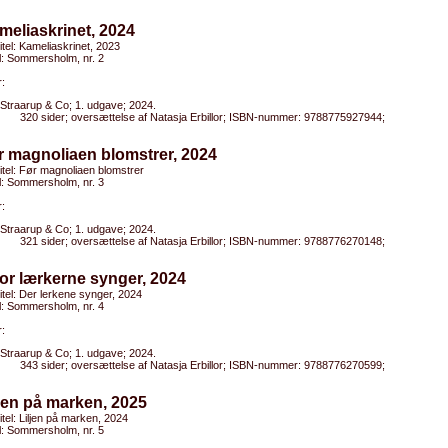
meliaskrinet, 2024
titel: Kameliaskrinet, 2023
el: Sommersholm, nr. 2
:
Straarup & Co; 1. udgave; 2024.
320 sider; oversættelse af Natasja Erbillor; ISBN-nummer: 9788775927944;
r magnoliaen blomstrer, 2024
titel: Før magnoliaen blomstrer
el: Sommersholm, nr. 3
:
Straarup & Co; 1. udgave; 2024.
321 sider; oversættelse af Natasja Erbillor; ISBN-nummer: 9788776270148;
or lærkerne synger, 2024
titel: Der lerkene synger, 2024
el: Sommersholm, nr. 4
:
Straarup & Co; 1. udgave; 2024.
343 sider; oversættelse af Natasja Erbillor; ISBN-nummer: 9788776270599;
ljen på marken, 2025
titel: Liljen på marken, 2024
el: Sommersholm, nr. 5