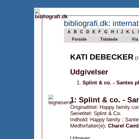
bibliografi.dk: internat
A
B
C
D
E
F
G
H
I
J
K
L
Forside
Tidstavle
Via
KATI DEBECKER
(r
Udgivelser
Splint & co. - Santes p
1: Splint & co. - Sa
Originaltitel: Happy family co
Serietitel: Splint & Co.
Indhold: Happy family ; Sant
Medforfatter(e):
Charel Cam
Udgaver: