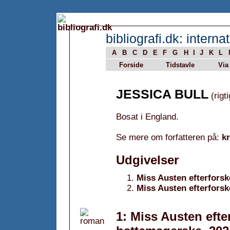
bibliografi.dk: internat
A
B
C
D
E
F
G
H
I
J
K
L
Forside
Tidstavle
Via
JESSICA BULL
(rigt
Bosat i England.
Se mere om forfatteren på:
k
Udgivelser
Miss Austen efterforsk
Miss Austen efterfors
1: Miss Austen efte