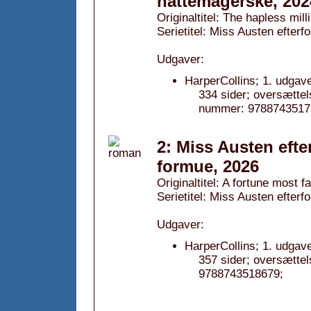
hattemagerske, 202
Originaltitel: The hapless mill
Serietitel: Miss Austen efterfo
Udgaver:
HarperCollins; 1. udgav
334 sider; oversætte
nummer: 9788743517
2: Miss Austen eft
formue, 2026
Originaltitel: A fortune most fa
Serietitel: Miss Austen efterfo
Udgaver:
HarperCollins; 1. udgav
357 sider; oversætte
9788743518679;