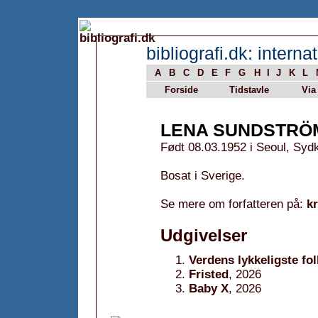
bibliografi.dk: internat
A
B
C
D
E
F
G
H
I
J
K
L
Forside
Tidstavle
Via
LENA SUNDSTRÖ
Født 08.03.1952 i Seoul, Syd
Bosat i Sverige.
Se mere om forfatteren på:
k
Udgivelser
Verdens lykkeligste f
Fristed
, 2026
Baby X
, 2026