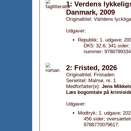
1: Verdens lykkelig
Danmark, 2009
Originaltitel: Världens lycklig
Udgaver:
Republik; 1. udgave; 20
DK5: 32.6; 341 sider;
nummer: 9788799334
2: Fristed, 2026
Originaltitel: Fristaden
Serietitel: Malmø, nr. 1
Medforfatter(e):
Jens Mikkel
Læs bogomtale på krimisid
Udgaver:
Modtryk; 1. udgave; 202
456 sider; oversætte
9788770079617;